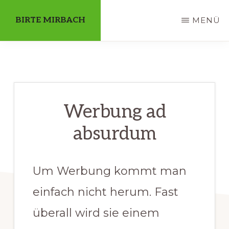
Skip
BIRTE MIRBACH
MENÜ
to
main
Diplom-
content
Übersetzerin
-
Qualified
Werbung ad
Translator
absurdum
-
Gediplomeerd
Vertaalster
Um Werbung kommt man
-
einfach nicht herum. Fast
Licenciada
überall wird sie einem
en