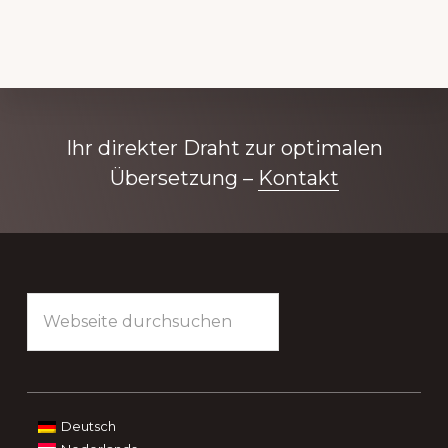
UND
ÜBERSETZERN
Explore
Ihr direkter Draht zur optimalen
more
Übersetzung –
Kontakt
Footer
Webseite
durchsuchen
Deutsch