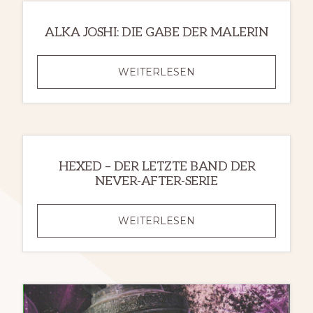
ME
BEHIND
ALKA JOSHI: DIE GABE DER MALERIN
ALKA
WEITERLESEN
JOSHI:
DIE
GABE
DER
MALERIN
HEXED – DER LETZTE BAND DER
NEVER-AFTER-SERIE
HEXED
WEITERLESEN
–
DER
LETZTE
BAND
DER