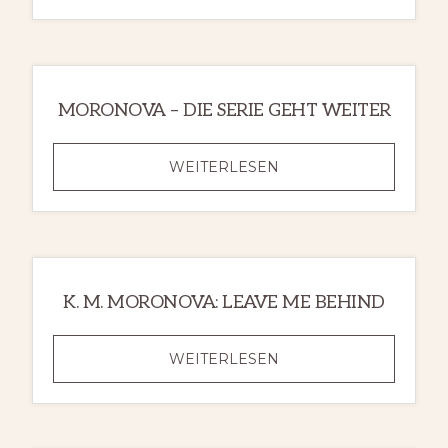
BULLETPROOF
(DARK
FORCES
4)
MORONOVA – DIE SERIE GEHT WEITER
MORONOVA
WEITERLESEN
–
DIE
SERIE
GEHT
WEITER
K. M. MORONOVA: LEAVE ME BEHIND
K.
WEITERLESEN
M.
MORONOVA:
LEAVE