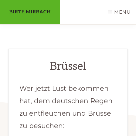
Skip
BIRTE MIRBACH
MENÜ
to
main
Diplom-
content
Übersetzerin
-
Qualified
Brüssel
Translator
-
Wer jetzt Lust bekommen
Gediplomeerd
Vertaalster
hat, dem deutschen Regen
-
zu entfleuchen und Brüssel
Licenciada
zu besuchen:
en